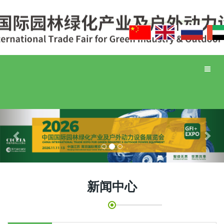
Toggle
naviga
Previous
Nex
新闻中心