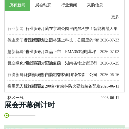
所有新闻
展会动态
行业新闻
采购信息
更多
行业新闻|
行业资讯 | 藏在京城公园里的黑科技！智能机器人集
体上岗，逛园氛围感拉...
行业新闻|
行业资讯 | 当园林遇上科技，公园里的“智
2026-07-23
慧新玩法”来了！
行业新闻|
行业资讯 | 新品上市！RMA353锂电草坪
2026-07-02
机，绿化养护选它效率翻倍！
展会动态|
重磅喜讯 | 正式复函！湖南省物业管理行
2026-06-25
业协会确认参会，携手共促园林绿...
行业新闻|
行业资讯 | 内蒙古森工集团绰尔森工公司
2026-06-16
启用无人机蜂巢系统
行业新闻|
行业资讯 | 200台/套森林防火硬核装备配发
2026-06-11
林区一线
2026-06-11
展会开幕倒计时