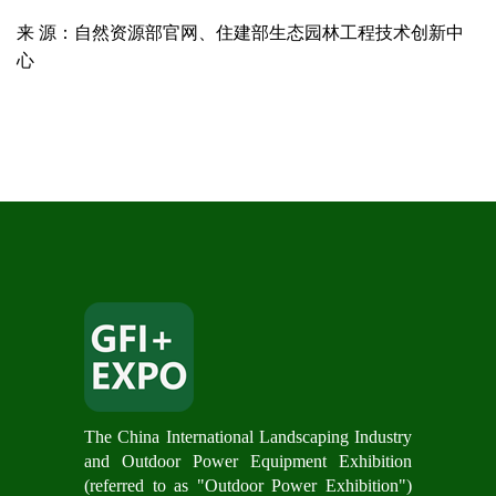
来 源：自然资源部官网、住建部生态园林工程技术创新中
心
The China International Landscaping Industry
and Outdoor Power Equipment Exhibition
(referred to as "Outdoor Power Exhibition")