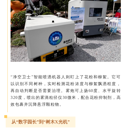
“净空卫士”智能喷洒机器人则盯上了花粉和柳絮。它可
以识别不同树种，实时检测花粉浓度与柳絮飘洒程度，
再自动判断是否需要治理。雾炮可上扬60度、水平旋转
320度，喷出的雾滴粒径仅30微米，配合花粉抑制剂，高
效包裹并沉降悬浮颗粒物。
从“数字园长”到“树木X光机”