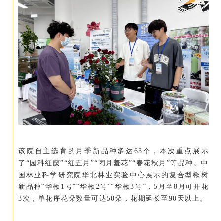
该院自主选育的月季新品种多达63个，本次重点展示
了“园科红藤”“红五月”“闭月羞花”“春花秋月”等品种。中
国林业科学研究院华北林业实验中心展示的复合型楸树
新品种“华楸1号”“华楸2号”“华楸3号”，5月至8月可开花
3次，单花序花朵数量可达50朵，花期延长至90天以上。